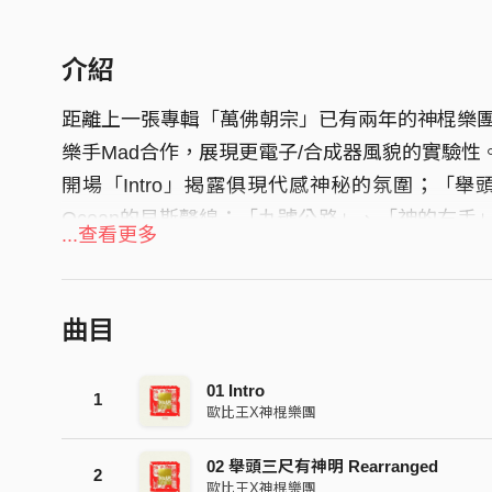
介紹
距離上一張專輯「萬佛朝宗」已有兩年的神棍樂
樂手Mad合作，展現更電子/合成器風貌的實驗性
開場「Intro」揭露俱現代感神秘的氛圍；「
Ocean的貝斯聲線；「九號公路」、「神的右手
...查看更多
新曲「地球是平的」，則採電子搖滾的方式來闡
是主唱歐比王為影像藝術家李文政編寫的配樂，
境的破壞力，由蒙古呼麥唱腔和強烈的節奏製造
曲目
名「神棍被電了」般直白，這是一張讓信徒聽見
01 Intro
1
歐比王X神棍樂團
02 舉頭三尺有神明 Rearranged
2
歐比王X神棍樂團