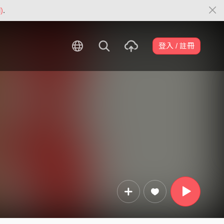
)
.
登入 / 註冊