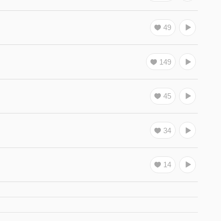
49
149
45
34
14