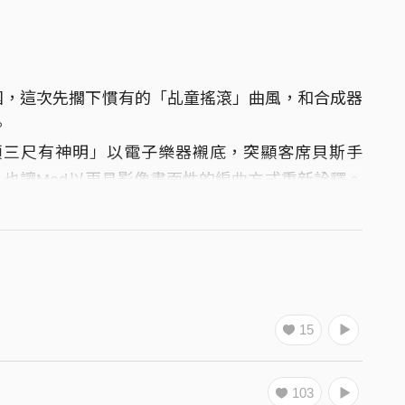
團，這次先擱下慣有的「乩童搖滾」曲風，和合成器
。
舉頭三尺有神明」以電子樂器襯底，突顯客席貝斯手
」也讓Mad以更具影像畫面性的編曲方式重新詮釋。
述這個世界與歷史處處的不平等；「看不見的海」則
以拼貼取樣和噪音的方式來製造工業機器怪獸侵吞環
高潮，最後以女聲民樂回歸於寧靜的海。就如同專輯
多面向神棍樂團創造力的專輯，絕對讓你被慘電！
15
103