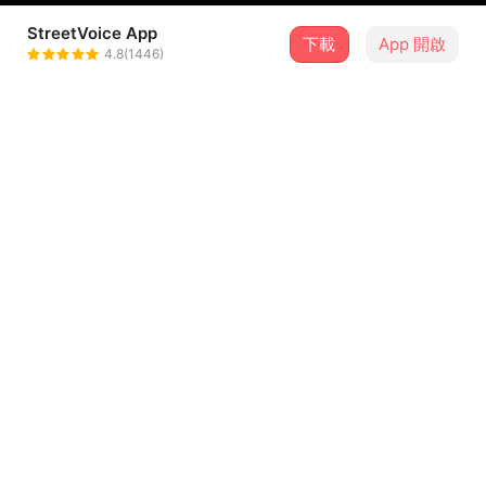
StreetVoice App
下載
App 開啟
歐比王X神棍樂團
4.8(1446)
＋ 追蹤
@obiwan1103
介紹
是客語中的出殯儀式，喻希望每個人在生命走到盡頭之際回
望，都能自覺毫無遺憾、不留一絲牽掛地離開。結合蒙古呼
麥、馬頭琴、客家山歌，音樂聲中遼闊灑脫地走完最後一
程。
...查看更多
歌詞
晨曦照亮我身上的灰塵