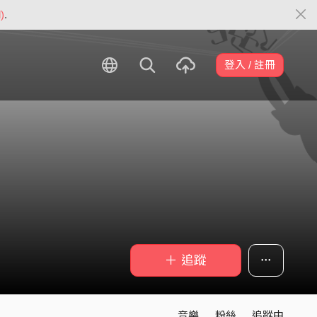
)
.
登入 / 註冊
＋ 追蹤
音樂
粉絲
追蹤中