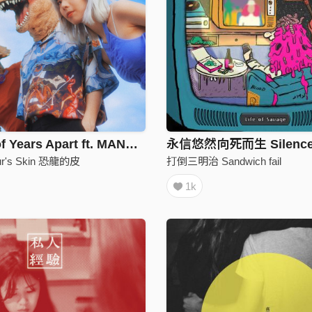
Millions of Years Apart ft. MANDARK (Fossilized Ver.)
永信悠然向死而生 Silenc
aur's Skin 恐龍的皮
打倒三明治 Sandwich fail
1k