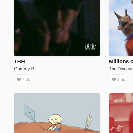
TBH
Gummy B
The Dinos
7.7k
3.6k