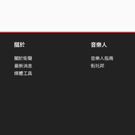
關於
音樂人
關於街聲
音樂人指南
最新消息
街托邦
媒體工具