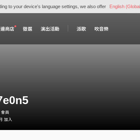
ing to your device's language settings, we also offer
English (Global
周邊商店
徵選
演出活動
派歌
吹音樂
7e0n5
5・會員
 月 加入