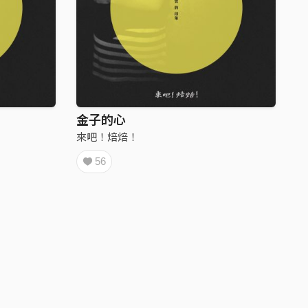
金子的心
來吧！焙焙！
56