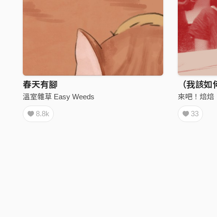
春天有腳
溫室雜草 Easy Weeds
來吧！焙焙
8.8k
33