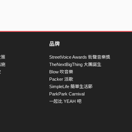
品牌
政策
StreetVoice Awards 街聲音樂獎
措施
TheNextBigThing 大團誕生
款
Blow 吹音樂
Packer 派歌
SimpleLife 簡單生活節
ParkPark Carnival
一起比 YEAH 吧