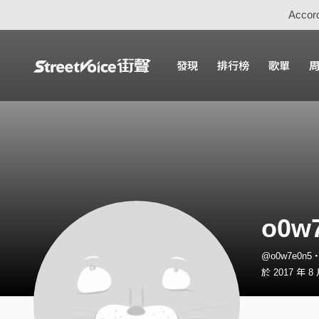
Accord
發現
排行榜
歌單
o0w
@o0w7e0n
於 2017 年 8