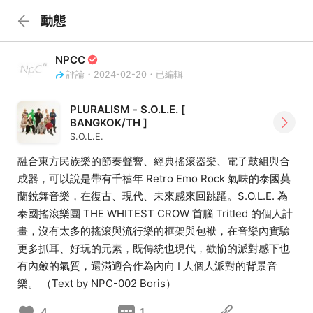
動態
NPCC
評論・2024-02-20・已編輯
PLURALISM - S.O.L.E. [
BANGKOK/TH ]
S.O.L.E.
融合東方民族樂的節奏聲響、經典搖滾器樂、電子鼓組與合
成器，可以說是帶有千禧年 Retro Emo Rock 氣味的泰國莫
蘭銳舞音樂，在復古、現代、未來感來回跳躍。S.O.L.E. 為
泰國搖滾樂團 THE WHITEST CROW 首腦 Tritled 的個人計
畫，沒有太多的搖滾與流行樂的框架與包袱，在音樂內實驗
更多抓耳、好玩的元素，既傳統也現代，歡愉的派對感下也
有內斂的氣質，還滿適合作為內向 I 人個人派對的背景音
樂。 （Text by NPC-002 Boris）
4
1