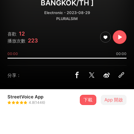
BANGKOK/TH ]
Electronic
・2023-08-29
PLURALSIM
12
喜歡
223
播放次數
00:00
00:00
分享：
StreetVoice App
下載
App 開啟
S.O.L.E.
4.8(1446)
＋ 追蹤
@SOLEBKK