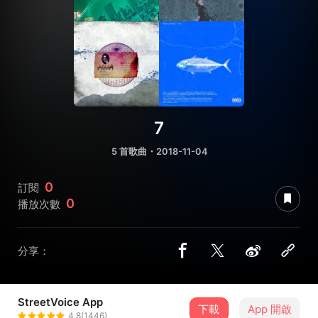
7
5 首歌曲・2018-11-04
0
訂閱
0
播放次數
分享：
StreetVoice App
下載
App 開啟
Niua
4.8(1446)