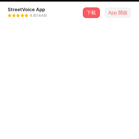
StreetVoice App
下載
App 開啟
BMK/BackMount Krew
4.8(1446)
＋ 追蹤
@BackMountKrew
介紹
花蓮給人的印象就是一塊山海薈萃的土地，山勢壯闊而鬼斧
神工；海象澎湃洶湧，時是碧海藍天。而這一切的根源就是
水，水灌溉了這個星球、這座島嶼，滋養了我的故鄉。
歌詞
小時想當火 熱情的沙漠燃燒吧火鳥
不設想後果 個性上有點天乾物燥