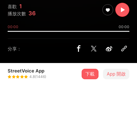
1
喜歡
36
播放次數
00:00
00:00
分享：
StreetVoice App
下載
App 開啟
扶桑 Fusang
4.8(1446)
＋ 追蹤
@night1022
介紹
詞曲/蕭瑤