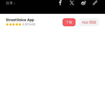
分享：
StreetVoice App
下載
App 開啟
ROSE
4.8(1446)
＋ 追蹤
@naylino2
介紹
如果聲音在更好...
我們每一個人都是上帝重價贖回的羔羊..
唯有祂能洗淨我們一切的罪與過犯
這樣偉大犧牲的愛 唯有上帝能夠..
...查看更多