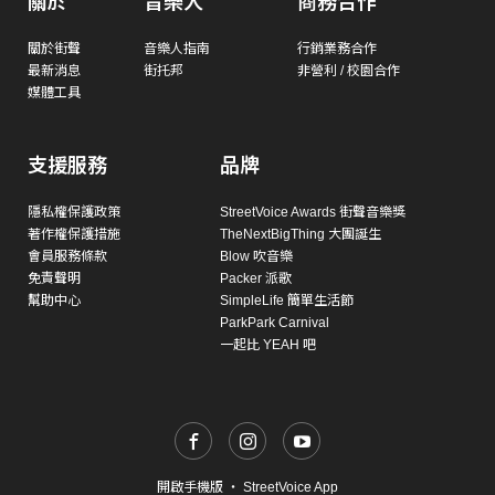
關於
音樂人
商務合作
關於街聲
音樂人指南
行銷業務合作
最新消息
街托邦
非營利 / 校園合作
媒體工具
支援服務
品牌
隱私權保護政策
StreetVoice Awards 街聲音樂獎
著作權保護措施
TheNextBigThing 大團誕生
會員服務條款
Blow 吹音樂
免責聲明
Packer 派歌
幫助中心
SimpleLife 簡單生活節
ParkPark Carnival
一起比 YEAH 吧
開啟手機版
・
StreetVoice App