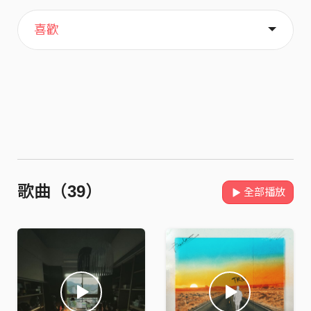
主頁
關於
喜歡
歌曲（39）
全部播放