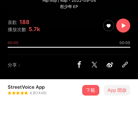
Hip hop / Rap
・2022-09-04
枉少年 EP
188
喜歡
5.7k
播放次數
00:00
00:00
分享：
StreetVoice App
下載
App 開啟
Multiverse_music
4.8(1446)
＋ 追蹤
@multiversefam
歌詞