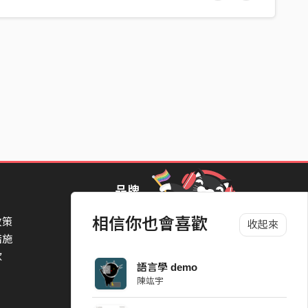
品牌
相信你也會喜歡
政策
StreetVoice Awards 街聲音樂獎
收起來
措施
TheNextBigThing 大團誕生
款
Blow 吹音樂
語言學 demo
Packer 派歌
陳竑宇
SimpleLife 簡單生活節
ParkPark Carnival