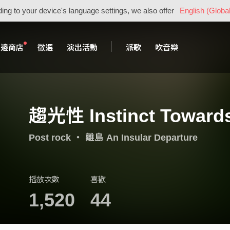
ing to your device's language settings, we also offer
English (Global
周邊商店
徵選
演出活動
派歌
吹音樂
趨光性 Instinct Towards
Post rock
・
離島 An Insular Departure
播放次數
喜歡
1,520
44