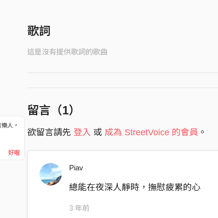
歌詞
這是沒有提供歌詞的歌曲
留言（
1
）
音樂人，
欲留言請先
登入
或
成為 StreetVoice 的會員
。
！
好喔
Piav
總能在夜深人靜時，撫慰疲累的心
3 年前