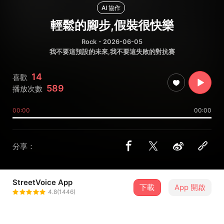
AI 協作
輕鬆的腳步,假裝很快樂
Rock
・2026-06-05
我不要這預設的未來,我不要這失敗的對抗賽
14
喜歡
589
播放次數
00:00
00:00
分享：
StreetVoice App
下載
App 開啟
MisanHsu
4.8(1446)
＋ 追蹤
@misanshui