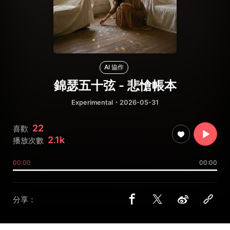
AI 協作
錦瑟五十弦 - 悲愴帳本
Experimental
・2026-05-31
22
喜歡
2.1k
播放次數
00:00
00:00
分享：