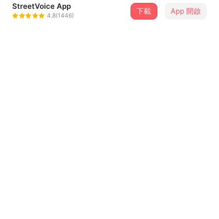
StreetVoice App
下載
App 開啟
李敏哲
4.8(1446)
＋ 追蹤
@minzer_c_lee
合作音樂人
雷克非 Christopher R
介紹
這首歌的創作歷程寫好了，在這裡
https://streetvoice.com/ChrisMZLee/feeds/4567929/
Music: Minzer C Lee
Lyrics: Christopher Reed / Li Shangyin (812–858)
...查看更多
Vocal: Kristy Reed