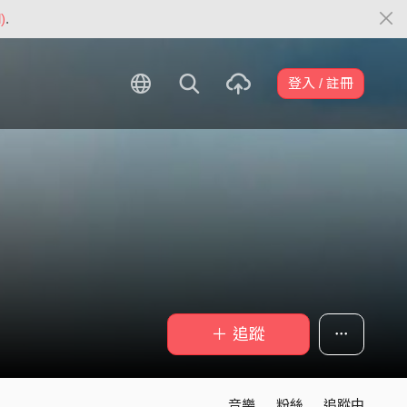
)
.
登入 / 註冊
＋ 追蹤
音樂
粉絲
追蹤中