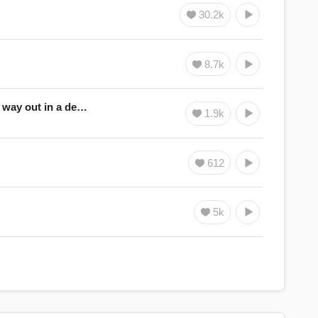
30.2k
8.7k
愚人 迷霧求生版 Ft. 陳侑彤 The fool is searching for the way out in a dense fog. Ft. Verity Chen
1.9k
612
5k