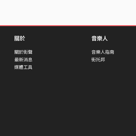
關於
音樂人
關於街聲
音樂人指南
最新消息
街托邦
媒體工具