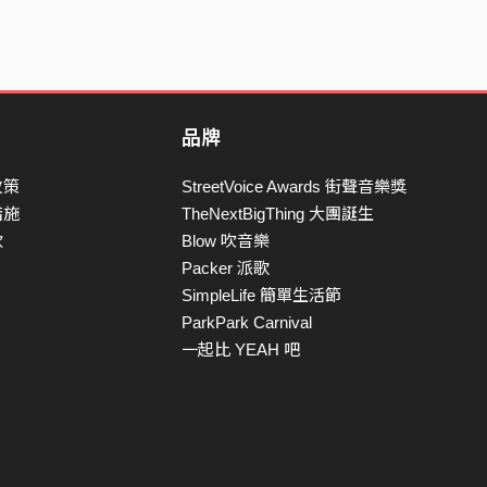
品牌
政策
StreetVoice Awards 街聲音樂獎
措施
TheNextBigThing 大團誕生
款
Blow 吹音樂
Packer 派歌
SimpleLife 簡單生活節
ParkPark Carnival
一起比 YEAH 吧