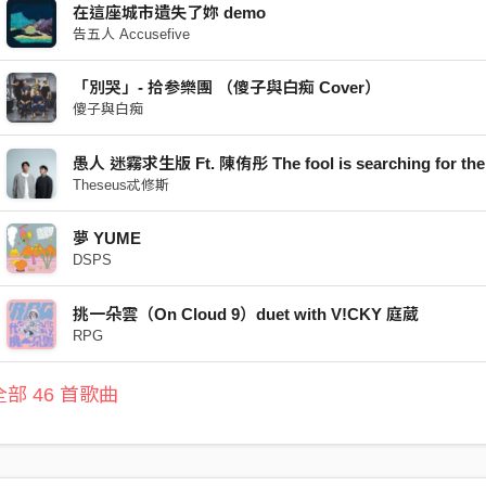
在這座城市遺失了妳 demo
告五人 Accusefive
「別哭」- 拾参樂團 （傻子與白痴 Cover）
傻子與白痴
Theseus忒修斯
夢 YUME
DSPS
挑一朵雲（On Cloud 9）duet with V!CKY 庭葳
RPG
部 46 首歌曲