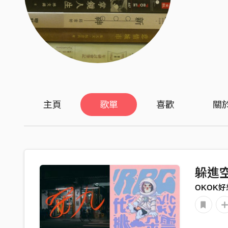
主頁
歌單
喜歡
關
躲進
OKOK好