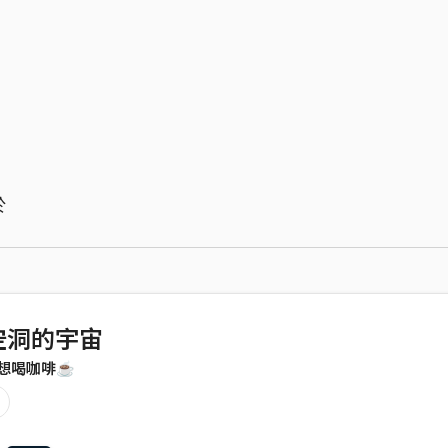
於
空洞的宇宙
想喝咖啡☕️