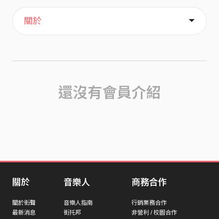
主頁
歌單
喜歡
關於
還沒有會員介紹
關於
音樂人
商務合作
關於街聲
音樂人指南
行銷業務合作
最新消息
街托邦
非營利 / 校園合作