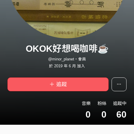
OKOK好想喝咖啡☕️
@minor_planet・會員
於 2019 年 6 月 加入
＋ 追蹤
音樂
粉絲
追蹤中
0
0
60