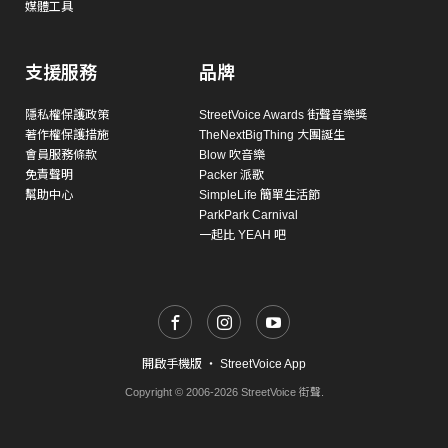
媒體工具
支援服務
品牌
隱私權保護政策
StreetVoice Awards 街聲音樂獎
著作權保護措施
TheNextBigThing 大團誕生
會員服務條款
Blow 吹音樂
免責聲明
Packer 派歌
幫助中心
SimpleLife 簡單生活節
ParkPark Carnival
一起比 YEAH 吧
開啟手機版
・
StreetVoice App
Copyright © 2006-2026 StreetVoice 街聲.