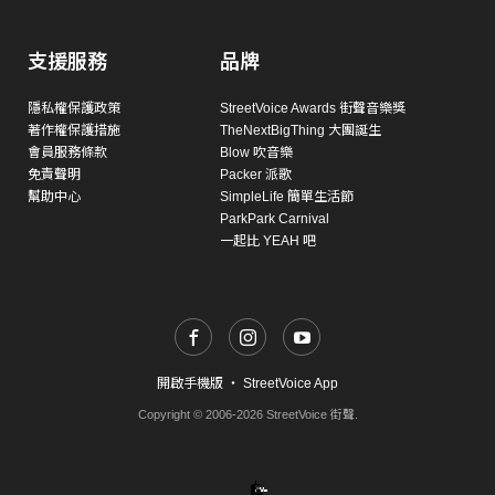
支援服務
品牌
隱私權保護政策
StreetVoice Awards 街聲音樂獎
著作權保護措施
TheNextBigThing 大團誕生
會員服務條款
Blow 吹音樂
免責聲明
Packer 派歌
幫助中心
SimpleLife 簡單生活節
ParkPark Carnival
一起比 YEAH 吧
開啟手機版
・
StreetVoice App
Copyright © 2006-2026 StreetVoice 街聲.