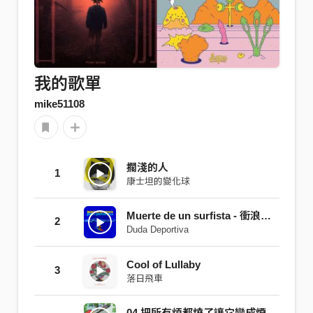
我的歌單
mike51108
擱淺的人
1
康士坦的變化球
Muerte de un surfista - 衝浪者之死
2
Duda Deportiva
Cool of Lullaby
3
落日飛車
04 把所有煩都燒了讓它變成煙