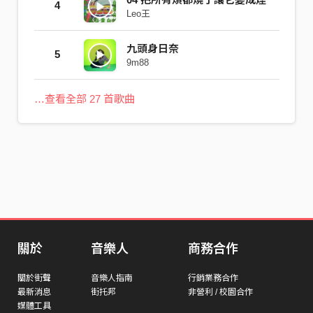
4
Leo王
九頭身日奈
5
9m88
…查看全部 27 首歌曲
關於
音樂人
商務合作
關於街聲
音樂人指南
行銷業務合作
最新消息
街托邦
非營利 / 校園合作
媒體工具