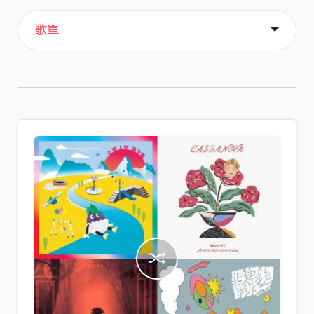
主頁
喜歡
關於
歌單