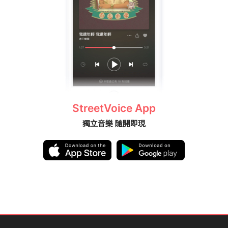
StreetVoice App
獨立音樂 隨開即現