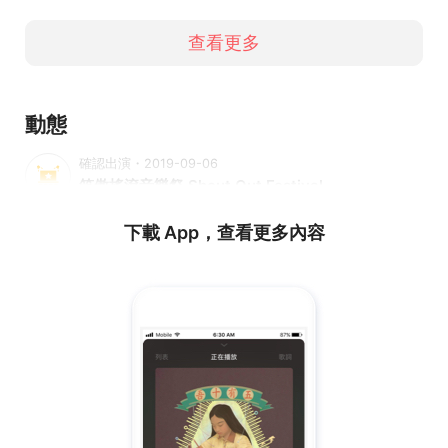
查看更多
動態
確認出演・2019-09-06
笑傲搖滾音樂祭 Shout Out Festival
下載 App，查看更多內容