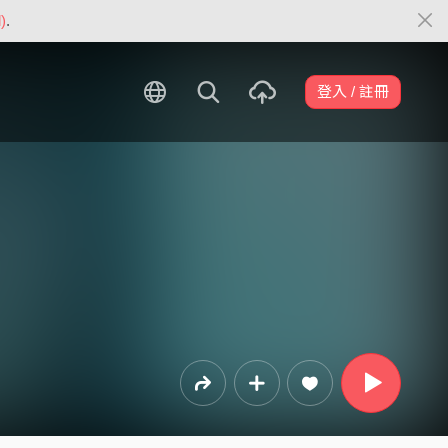
)
.
登入 / 註冊