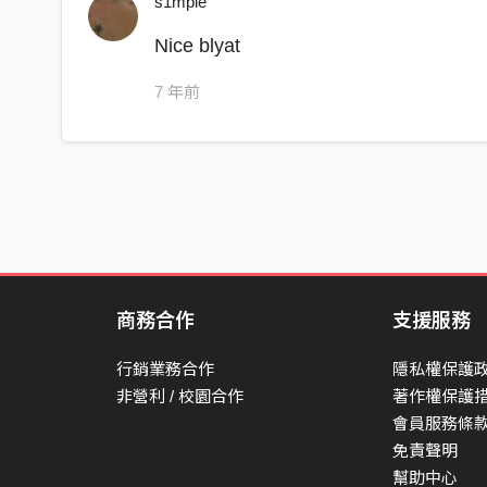
s1mple
I lose the shape of my words
The more I burn the bare of freedom
Nice blyat
Ash wood grows and nobody knows
7 年前
Art with private language
Every emotional machine disappears
I can feel the death ahead
Another sacrifice and interesting laugh
God proves me
If we, if we don’t feel so lonely
商務合作
支援服務
If we, if we don’t feel so lonely
行銷業務合作
隱私權保護
The sentimental piece of heart
非營利 / 校園合作
著作權保護
The fragmentary nature of life
會員服務條
The organic self never conquers
免責聲明
幫助中心