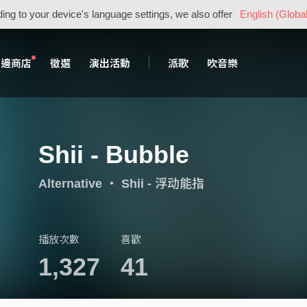
ing to your device's language settings, we also offer
English (Global
周邊商店
徵選
演出活動
派歌
吹音樂
Shii - Bubble
Alternative
・
Shii - 浮动能指
播放次數
喜歡
1,327
41