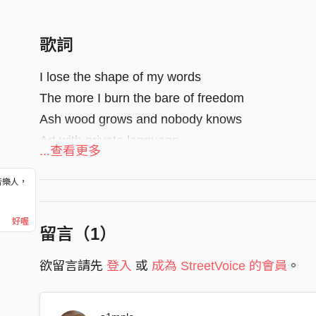
歌詞
I lose the shape of my words
The more I burn the bare of freedom
Ash wood grows and nobody knows
Art with private language
...查看更多
Every emotional machine disappears
音樂人，
I can feel the death ahead
！
Another sacrifice and interesting laugh
好喔
留言（
1
）
God proves me
欲留言請先
登入
或
成為 StreetVoice 的會員
。
If we, if we don’t feel so lonely
If we, if we don’t feel so lonely