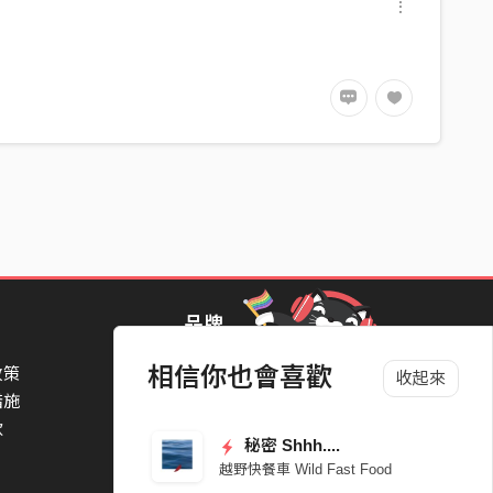
品牌
相信你也會喜歡
政策
StreetVoice Awards 街聲音樂獎
收起來
措施
TheNextBigThing 大團誕生
款
Blow 吹音樂
秘密 Shhh....
Packer 派歌
越野快餐車 Wild Fast Food
SimpleLife 簡單生活節