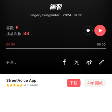
練習
Singer / Songwriter
・2024-09-30
5
喜歡
88
播放次數
00:00
00:00
分享：
StreetVoice App
下載
App 開啟
米弦
4.8(1446)
＋ 追蹤
@mei_______