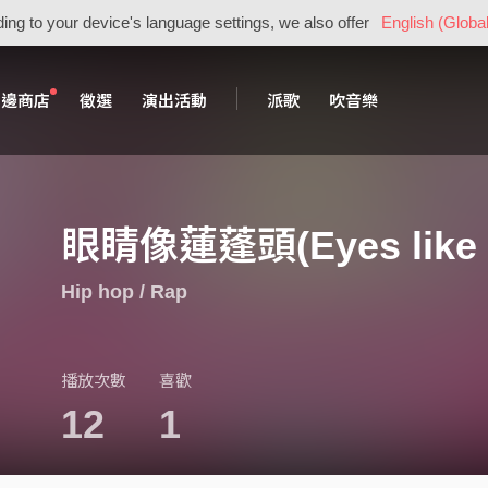
ing to your device's language settings, we also offer
English (Global
周邊商店
徵選
演出活動
派歌
吹音樂
眼睛像蓮蓬頭(Eyes like 
Hip hop / Rap
播放次數
喜歡
12
1