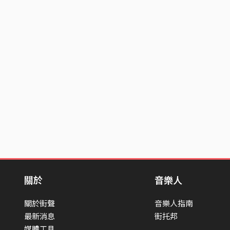
關於
音樂人
關於街聲
音樂人指南
最新消息
街托邦
媒體工具