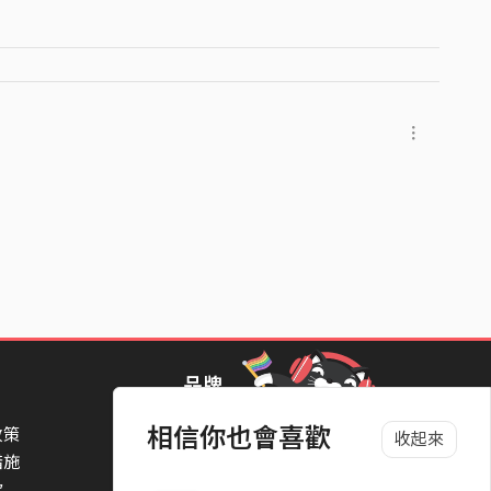
品牌
相信你也會喜歡
政策
StreetVoice Awards 街聲音樂獎
收起來
措施
TheNextBigThing 大團誕生
款
Blow 吹音樂