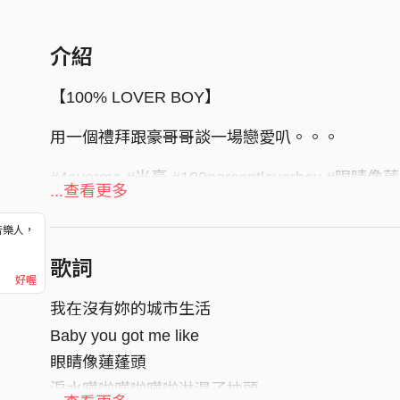
介紹
【100% LOVER BOY】
用一個禮拜跟豪哥哥談一場戀愛叭。。。
#4everme #米豪 #100percentloverboy #眼睛像蓮
...查看更多
IG：
https://www.instagram.com/itsmebabyiwi
音樂人，
StreetVoice街聲：
https://streetvoice.com/meh
！
歌詞
Spotify：
https://open.spotify.com/artist/6iN
好喔
我在沒有妳的城市生活
Baby you got me like
眼睛像蓮蓬頭
淚水嘩啦嘩啦嘩啦淋濕了枕頭