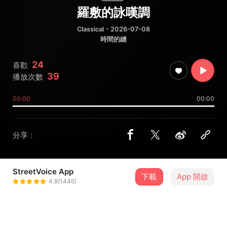
羅敷的詠嘆調
Classical
・2026-07-08
時間的縫
24
喜歡
39
播放次數
00:00
00:00
分享：
StreetVoice App
下載
App 開啟
medgyver
4.8(1446)
＋ 追蹤
@medgyver