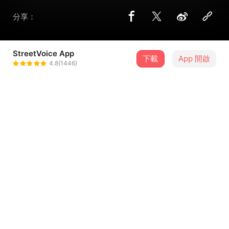
分享：
StreetVoice App
下載
App 開啟
麻园诗人
4.8(1446)
＋ 追蹤
@mayuanpoet
歌詞
September
我有多少次静静看着那天空中飘落的雨点
潮湿的树叶轻轻飘荡在那安静的水面
如此淡淡忧伤却难忘的瞬间
一个人总在回味自己那漫长而飘落的旅程
...查看更多
陌生的人们是否曾经看到我双眼的认真