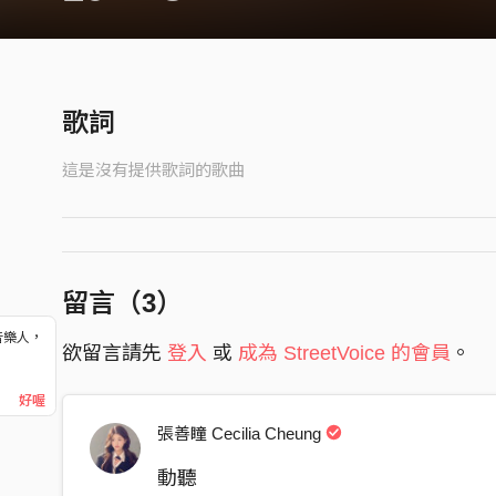
歌詞
這是沒有提供歌詞的歌曲
留言（
3
）
音樂人，
欲留言請先
登入
或
成為 StreetVoice 的會員
。
！
好喔
張善瞳 Cecilia Cheung
動聽