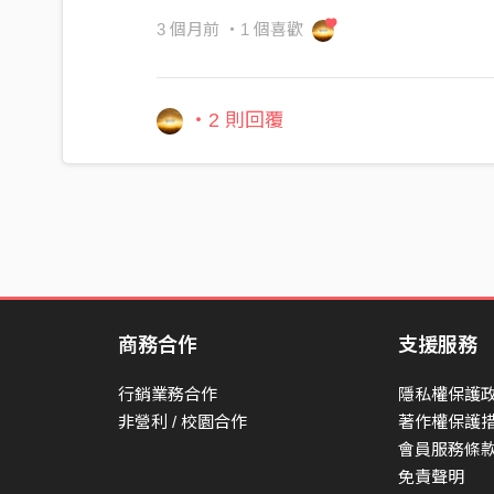
3 個月前
・1 個喜歡
・2 則回覆
商務合作
支援服務
行銷業務合作
隱私權保護
非營利 / 校園合作
著作權保護
會員服務條
免責聲明