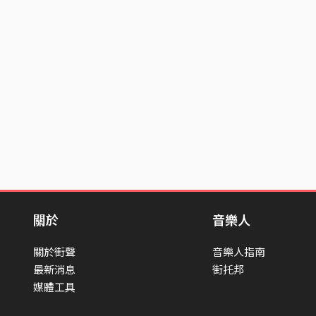
關於
音樂人
關於街聲
音樂人指南
最新消息
街托邦
媒體工具