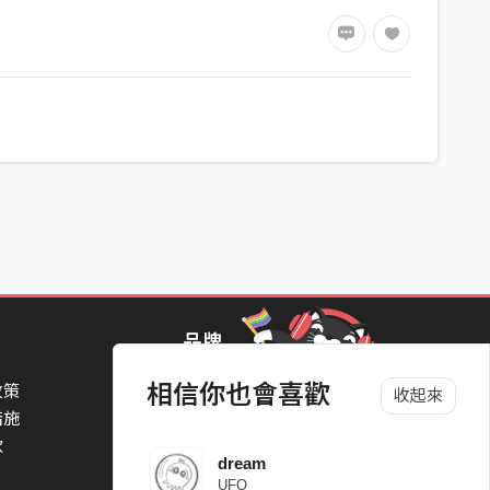
品牌
相信你也會喜歡
政策
StreetVoice Awards 街聲音樂獎
收起來
措施
TheNextBigThing 大團誕生
款
Blow 吹音樂
dream
Packer 派歌
UFO