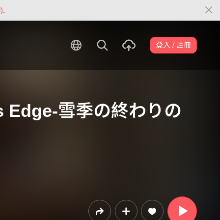
)
.
登入 / 註冊
ter’s Edge-雪季の終わりの