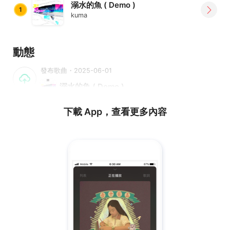
溺水的魚 ( Demo )
1
kuma
動態
發布歌曲・2025-06-01
溺水的魚 ( Demo )
下載 App，查看更多內容