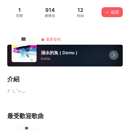
1
914
12
＋ 追蹤
音樂
總播放
粉絲
最新發布
溺水的魚 ( Demo )
kuma
介紹
ㄏㄟˊ～…
最受歡迎歌曲