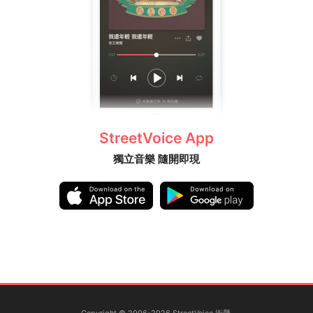
StreetVoice App
獨立音樂 隨開即現