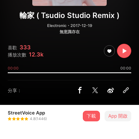
輸家 ( Tsudio Studio Remix )
Electronic
・2017-12-19
無意識存在
333
喜歡
12.3k
播放次數
00:00
00:00
分享：
StreetVoice App
下載
App 開啟
Mandark
4.8(1446)
＋ 追蹤
@mandark