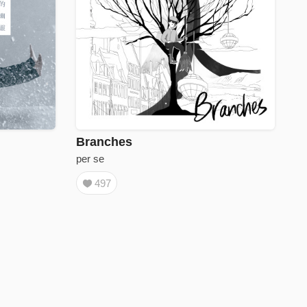
Branches
per se
497