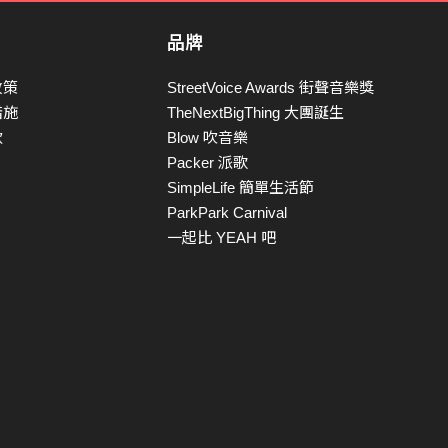
品牌
政策
StreetVoice Awards 街聲音樂獎
措施
TheNextBigThing 大團誕生
款
Blow 吹音樂
Packer 派歌
SimpleLife 簡單生活節
ParkPark Carnival
一起比 YEAH 吧