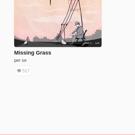
Missing Grass
per se
517