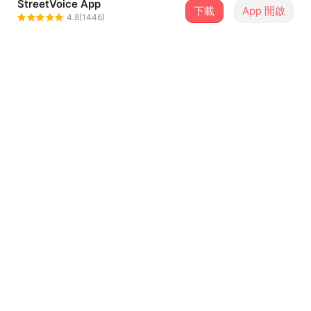
StreetVoice App
下載
App 開啟
LÜCY
4.8(1446)
＋ 追蹤
@lucymeow
介紹
你也像漂流木一樣這一生不知道自己在追逐什麼嗎？
就這樣隨之漂流
希望某一天能夠被撿起
有時候在沙灘上睡去
...查看更多
醒來了又被海浪帶走
你也曾經擁抱過大地
越過山林、隨著洪水
歌詞
也經歷了好多個暴風雨
一層一層的皮膚都被削磨了
I live