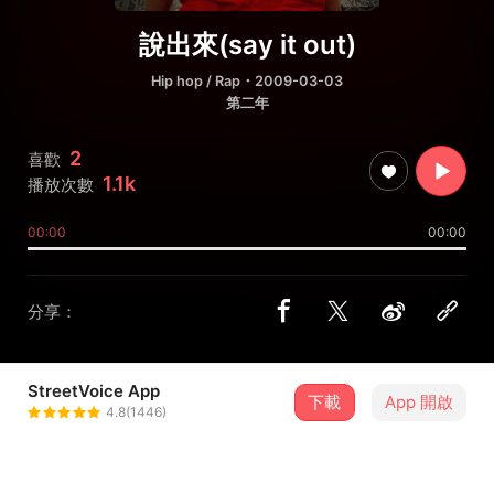
說出來(say it out)
Hip hop / Rap
・2009-03-03
第二年
2
喜歡
1.1k
播放次數
00:00
00:00
分享：
StreetVoice App
下載
App 開啟
少爺
4.8(1446)
＋ 追蹤
@lshtd