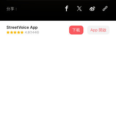
分享：
StreetVoice App
下載
App 開啟
寰宇天使安琪菈
4.8(1446)
＋ 追蹤
@lowshuki13
介紹
「淡水河畔的約定」，這首歌由戴念國作詞，林淑凌作曲，
寰宇安琪菈主唱。歌曲輕快感情豐富，描述淡水河畔風光與
情人相知相惜相守，約定未來一起奮鬥面對美好人生。祝福
天下有情人，不止成為眷屬，更成為人生奮鬥的夥伴，衝過
人生驚濤駭浪，駛向美麗港灣。
...查看更多