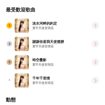
現其不可取代的「選美主持天后」。
最受歡迎歌曲
上百場主持實力經驗 ，寰宇天后 安琪菈的主持足跡遍及高端
領域，從台北圓山飯店「世界和平大會」、「中華人權協
會」，臺灣之光企業家頒獎，亞洲華人之光，有富集團、恆
淡水河畔的約定
1
生集團等國際論壇，到國立中興大學、台中科技大學、蘇維
寰宇天使安琪菈
拉大樂團，風華再現，澎恰恰說唱會等大型盛典，橫跨了政
經學藝，獲得各界好評。
謝謝你是我天使翅膀
2
寰宇天使安琪菈
時空疊影
3
寰宇天使安琪菈
千年千里情
4
寰宇天使安琪菈
動態