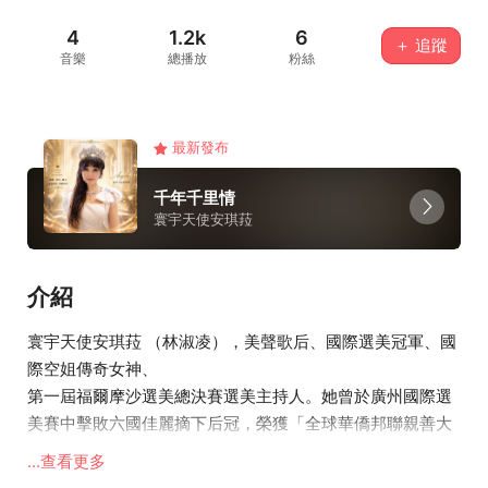
4
1.2k
6
＋ 追蹤
音樂
總播放
粉絲
最新發布
千年千里情
寰宇天使安琪菈
介紹
寰宇天使安琪菈 （林淑凌），美聲歌后、國際選美冠軍、國
際空姐傳奇女神、
第一屆福爾摩沙選美總決賽選美主持人。她曾於廣州國際選
美賽中擊敗六國佳麗摘下后冠，榮獲「全球華僑邦聯親善大
使」、「中華全球企業慈善皇后代言人」及「台灣之光主持
...查看更多
歌后金牌獎」、連續三年受邀擔綱國際大賽指定主持人，展