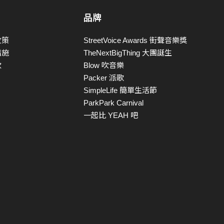
品牌
政策
StreetVoice Awards 街聲音樂獎
措施
TheNextBigThing 大團誕生
款
Blow 吹音樂
Packer 派歌
SimpleLife 簡單生活節
ParkPark Carnival
一起比 YEAH 吧