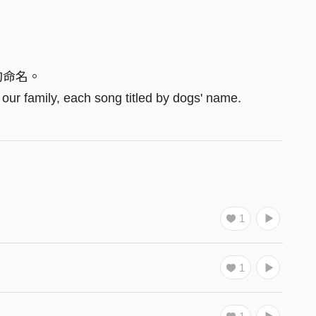
狗命名。
ur family, each song titled by dogs' name.
1
1