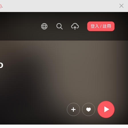
)
.
登入 / 註冊
o