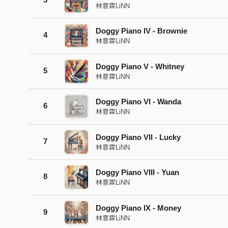
林意霖LiNN
Doggy Piano IV - Brownie
4
林意霖LiNN
Doggy Piano V - Whitney
5
林意霖LiNN
Doggy Piano VI - Wanda
6
林意霖LiNN
Doggy Piano VII - Lucky
7
林意霖LiNN
Doggy Piano VIII - Yuan
8
林意霖LiNN
Doggy Piano IX - Money
9
林意霖LiNN