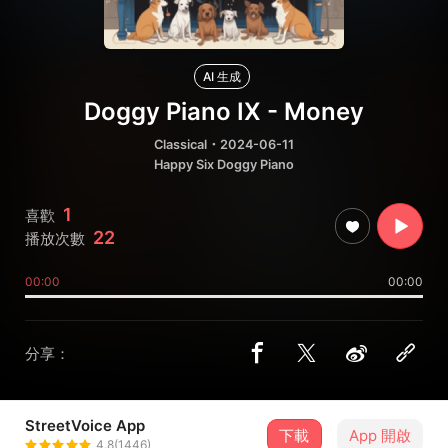
AI 生成
Doggy Piano IX - Money
Classical
・2024-06-11
Happy Six Doggy Piano
1
喜歡
22
播放次數
00:00
00:00
分享：
StreetVoice App
下載
App 開啟
林意霖LiNN
4.8(1446)