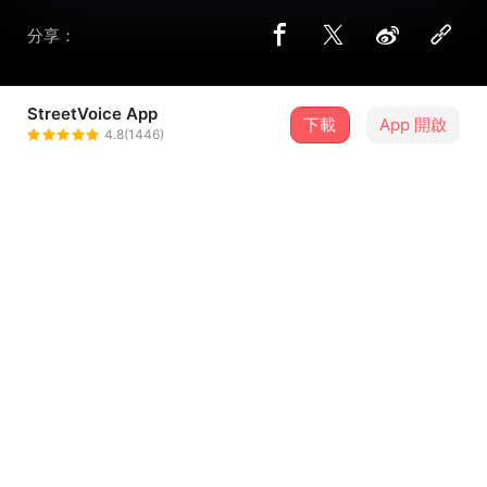
分享：
StreetVoice App
下載
App 開啟
LENZ
4.8(1446)
＋ 追蹤
@lenznel
歌詞
[hook]
大風吹大風大風吹大風大風吹
大風吹大風大風吹大風大風吹
大風吹大風大風吹大風大風吹
大風吹大風大風吹大風大風大風吹
...查看更多
fuck those copy cats that copy me 大風吹