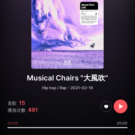
Musical Chairs "大風吹"
Hip hop / Rap
・2021-02-19
15
喜歡
491
播放次數
00:00
00:00