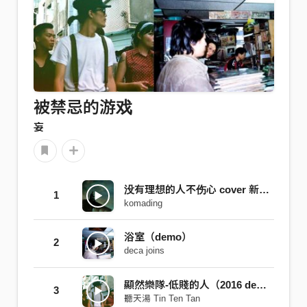
被禁忌的游戏
妄
没有理想的人不伤心 cover 新裤子乐队
1
komading
浴室（demo）
2
deca joins
顯然樂隊-低賤的人（2016 demo）
3
聽天湯 Tin Ten Tan