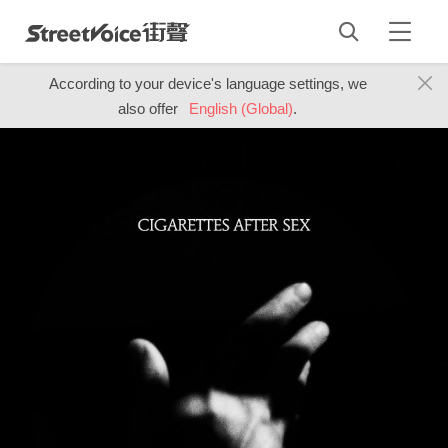
According to your device's language settings, we
also offer
English (Global)
.