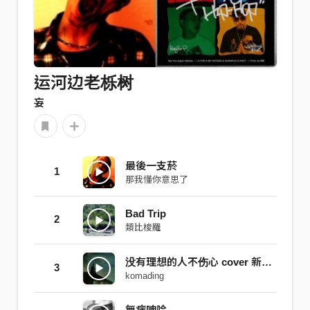
运河边老栎树
妄
最後一支菸
1
那我懂你意思了
Bad Trip
2
類比梭羅
没有理想的人不伤心 cover 新裤子乐队
3
komading
無病呻吟