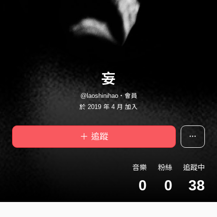
妄
@laoshinihao・會員
於 2019 年 4 月 加入
＋ 追蹤
音樂
粉絲
追蹤中
0
0
38