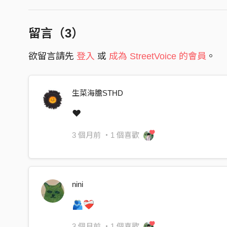
向你們展示我最醜陋的模樣
我不愛笑所以換上替我笑的頭像
留言（
3
）
想要有人說：「別哭了電影還在投放」
習慣佯裝把握當下但我總是在回頭望
欲留言請先
登入
或
成為 StreetVoice 的會員
。
我憎恨一切包含我的外貌
裝清高的想為妳披上羽絨外套
生菜海膽STHD
雖然我在流淚但我想要妳愛笑
❤️
下達的暗號 我想要妳看到
3 個月前
・1 個喜歡
想當最自由的人 我把它當成寄託
想著五樣東西 得感受它的觸感
解離症的衝擊常常得要持續一週
nini
但這次魔鬼沒得逞 我感受到脖頸上的溫暖
🫂❤️‍🩹
我討厭完美主義一再反覆
我討厭我的聲音我的感觸
3 個月前
・1 個喜歡