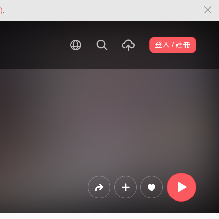
)
.
登入 / 註冊