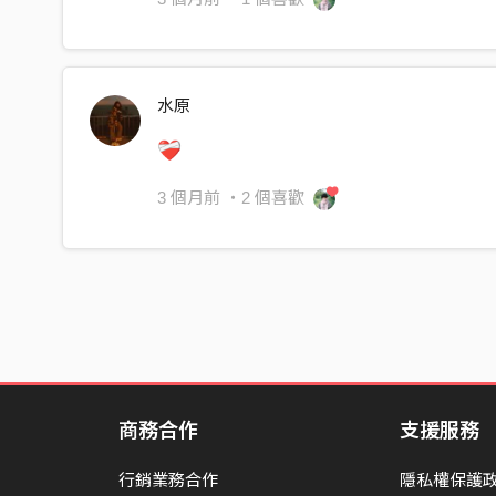
討厭朝沒意義的地方趕路
討厭沒辦法把真心坦露
山川會崩塌宇宙也會熱寂
水原
我走得匆忙逃避所有課題
❤️‍🩹
世界末日後我也會死在這裡
但我討厭
3 個月前
・2 個喜歡
我總AIM HIGH但總到不了
我總AIM HIGH但總到不了
我總AIM HIGH但總到不了
我總AIM HIGH但總到不了
我總AIM HIGH但總到不了
我總AIM HIGH但總到不了
商務合作
支援服務
我總AIM HIGH但總到不了
我總AIM HIGH但總到不了
行銷業務合作
隱私權保護