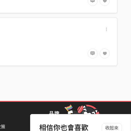
品牌
相信你也會喜歡
政策
StreetVoice Awards 街聲音樂獎
收起來