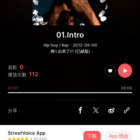
01.Intro
Hip hop / Rap
・2012-06-09
拷!! 出來了!!! (已絕版)
0
喜歡
112
播放次數
00:00
00:00
分享：
StreetVoice App
下載
App 開啟
拷秋勤 Kou Chou Ching
4.8(1446)