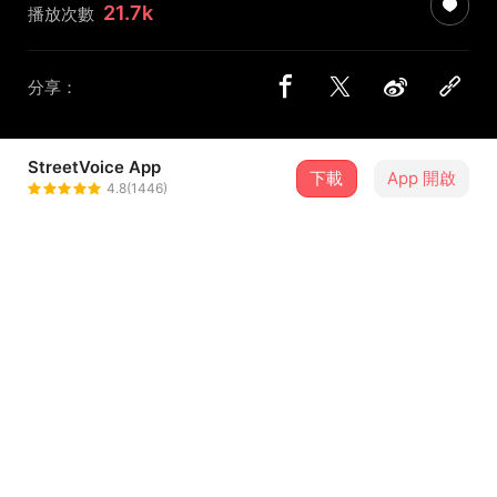
21.7k
播放次數
分享：
StreetVoice App
下載
App 開啟
雨國 Kingdom of Rain
4.8(1446)
＋ 追蹤
@kingdomofrain
8 月
過敏症候群EP發片專場
20
20:00．臺北市・Revolver
介紹