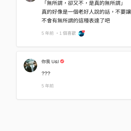
「無所謂，卻又不，是真的無所謂」
真的好像是一個老好人說的話，不要
不會有無所謂的這種表達了吧
5 年前
・1 個喜歡
你我 U&I
???
5 年前