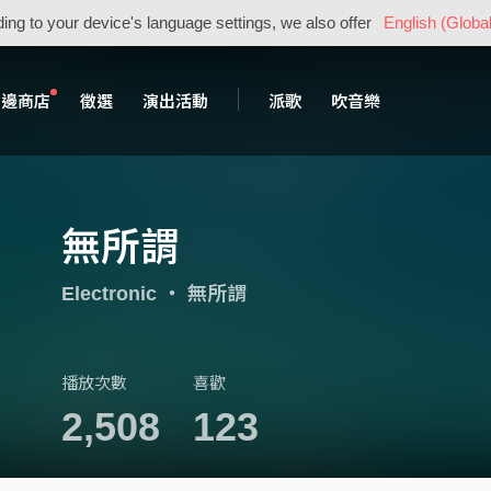
ing to your device's language settings, we also offer
English (Global
周邊商店
徵選
演出活動
派歌
吹音樂
無所謂
Electronic
・
無所謂
播放次數
喜歡
2,508
123