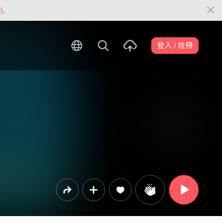
)
.
登入 / 註冊