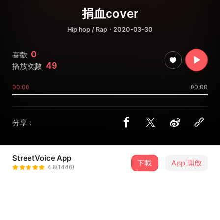
捐血cover
Hip hop / Rap
・2020-03-30
0
喜歡
49
播放次數
00:00
00:00
分享：
StreetVoice App
下載
App 開啟
哈囉洋 HelloYung
4.8(1446)
＋ 追蹤
@kin604339