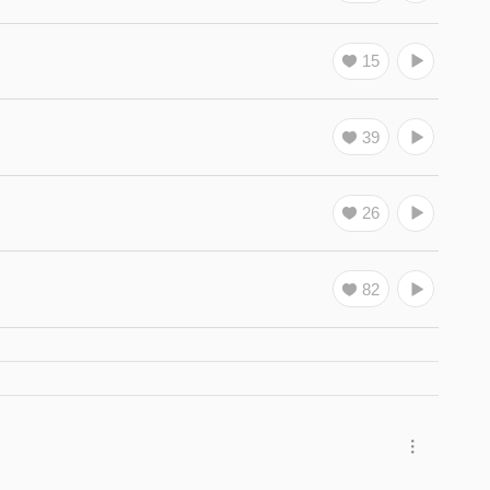
15
39
26
82