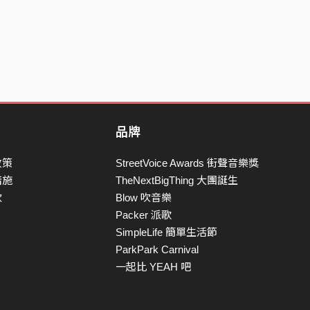
品牌
政策
StreetVoice Awards 街聲音樂獎
措施
TheNextBigThing 大團誕生
款
Blow 吹音樂
Packer 派歌
SimpleLife 簡單生活節
ParkPark Carnival
一起比 YEAH 吧