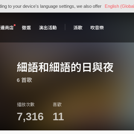
ing to your device's language settings, we also offer
English (Global
周邊商店
徵選
演出活動
派歌
吹音樂
細語和細語的日與夜
6 首歌
播放次數
喜歡
7,316
11