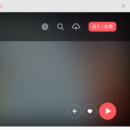
)
.
登入 / 註冊