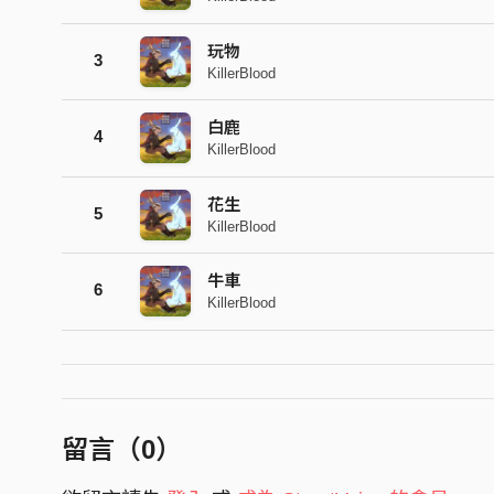
玩物
3
KillerBlood
白鹿
4
KillerBlood
花生
5
KillerBlood
牛車
6
KillerBlood
留言（
0
）