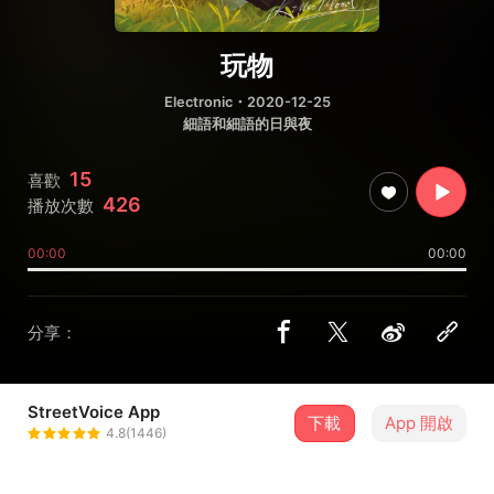
玩物
Electronic
・2020-12-25
細語和細語的日與夜
15
喜歡
426
播放次數
00:00
00:00
分享：
StreetVoice App
下載
App 開啟
KillerBlood
4.8(1446)
＋ 追蹤
@killerblood