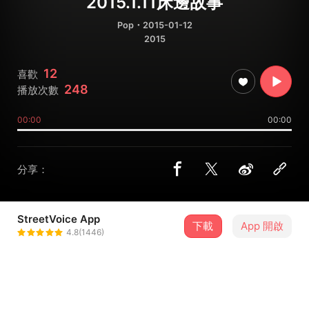
2015.1.11床邊故事
Pop
・2015-01-12
2015
12
喜歡
248
播放次數
00:00
00:00
分享：
StreetVoice App
下載
App 開啟
楊凱婷 Katie Yang
4.8(1446)
＋ 追蹤
@kettyyang