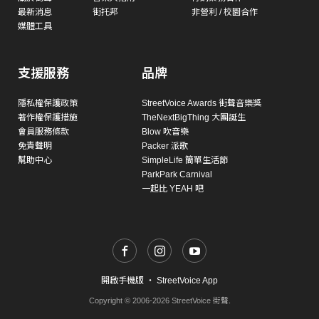
最新消息
街托邦
非營利 / 校園合作
媒體工具
支援服務
品牌
隱私權保護政策
StreetVoice Awards 街聲音樂獎
著作權保護措施
TheNextBigThing 大團誕生
會員服務條款
Blow 吹音樂
免責聲明
Packer 派歌
幫助中心
SimpleLife 簡單生活節
ParkPark Carnival
一起比 YEAH 吧
開啟手機版
・
StreetVoice App
Copyright © 2006-2026 StreetVoice 街聲.