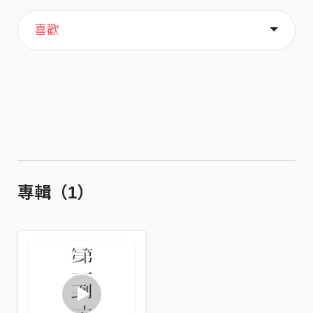
主頁
歌單
關於
喜歡
專輯（1）