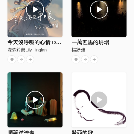
今天沒呼吸的心情 Demo
一萬匹馬的坍塌
森森鈴蘭Lily_linglan
楊舒雅
順著洋流走
希亞的歌