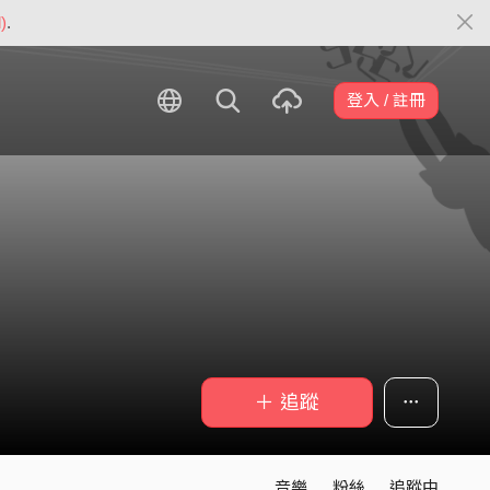
)
.
登入 / 註冊
＋ 追蹤
音樂
粉絲
追蹤中