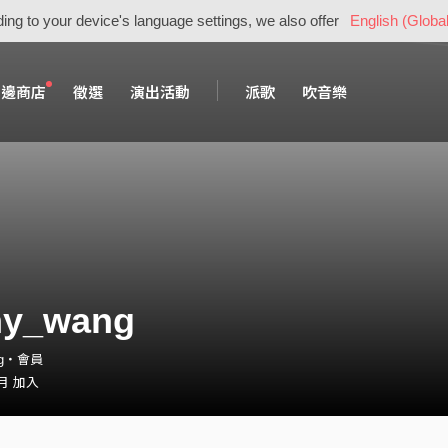
ing to your device's language settings, we also offer
English (Global
周邊商店
徵選
演出活動
派歌
吹音樂
ny_wang
ng・會員
 月 加入