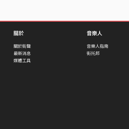
關於
音樂人
關於街聲
音樂人指南
最新消息
街托邦
媒體工具