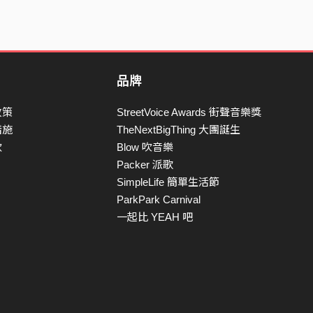
品牌
政策
StreetVoice Awards 街聲音樂獎
措施
TheNextBigThing 大團誕生
款
Blow 吹音樂
Packer 派歌
SimpleLife 簡單生活節
ParkPark Carnival
一起比 YEAH 吧