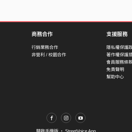
商務合作
支援服務
行銷業務合作
隱私權保護
非營利 / 校園合作
著作權保護
會員服務條
免責聲明
幫助中心
開啟手機版
・
StreetVoice App