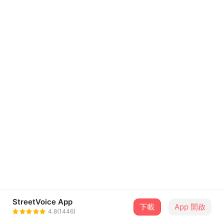
StreetVoice App
下載
App 開啟
4.8(1446)