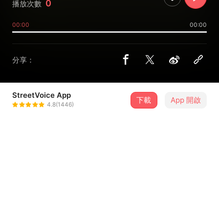
0
播放次數
00:00
00:00
分享：
StreetVoice App
下載
App 開啟
音乐孩子
4.8(1446)
＋ 追蹤
@kainyip
介紹
这是一首小女生情怀的抒情流行歌曲， 拍档晓晓写的词曲很
细腻，所以我编曲的时候就大气一点，这样的衬托手法是目
前很多流行音乐人很喜欢用的手法。除了编曲外，这首歌的