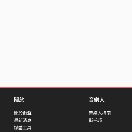
關於
音樂人
關於街聲
音樂人指南
最新消息
街托邦
媒體工具