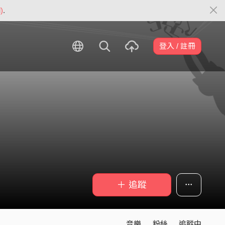
)
.
登入 / 註冊
＋ 追蹤
音樂
粉絲
追蹤中