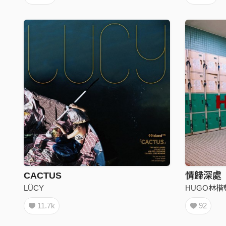
CACTUS
情歸深處
LÜCY
HUGO林楷
11.7k
92