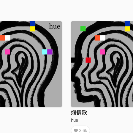
爛情歌
hue
3.6k