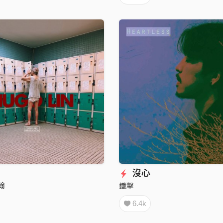
沒心
翰
鐵擊
6.4k