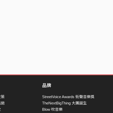
品牌
政策
StreetVoice Awards 街聲音樂獎
措施
TheNextBigThing 大團誕生
款
Blow 吹音樂