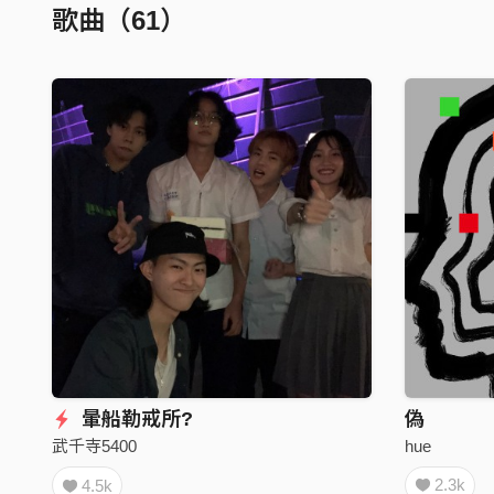
歌曲（61）
暈船勒戒所?
偽
hue
武千寺5400
2.3k
4.5k