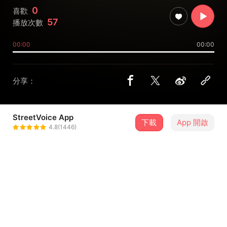
0
喜歡
57
播放次數
00:00
00:00
分享：
StreetVoice App
下載
App 開啟
jurlisim
4.8(1446)
＋ 追蹤
@jurlisim
介紹
徵求男聲