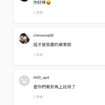
你好棒😝
長大之後 看著曾經的笑容
四處奔波 隨著理想漂流
1 年前
越過山丘 眺望燦爛的星空
不斷跌落 還是要繼續 繼續往前走
chenwenqi08
這才是我要的畢業歌
1 年前
0420_april
愛你們看到馬上註冊了
1 年前