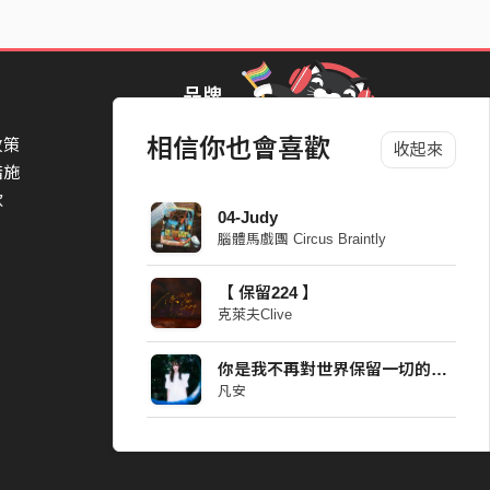
品牌
相信你也會喜歡
政策
StreetVoice Awards 街聲音樂獎
收起來
措施
TheNextBigThing 大團誕生
款
Blow 吹音樂
04-Judy
Packer 派歌
腦體馬戲團 Circus Braintly
SimpleLife 簡單生活節
ParkPark Carnival
【 保留224 】
一起比 YEAH 吧
克萊夫Clive
你是我不再對世界保留一切的原因 Demo
凡安