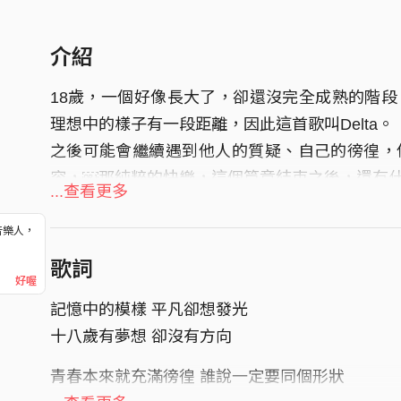
介紹
18歲，一個好像長大了，卻還沒完全成熟的階
理想中的樣子有一段距離，因此這首歌叫Delta。
之後可能會繼續遇到他人的質疑、自己的徬徨，
容，￼那純粹的快樂，這個篇章結束之後，還有
...查看更多
如果你有件想做，那就去做吧，一定會到達你想
音樂人，
！
歌詞
好喔
記憶中的模樣 平凡卻想發光
十八歲有夢想 卻沒有方向
青春本來就充滿徬徨 誰說一定要同個形狀