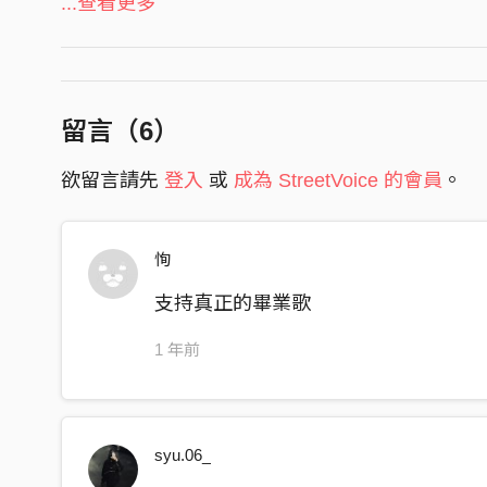
過程必然會跌跌撞撞 迷失方向
...查看更多
長大之後 看著曾經的笑容
四處奔波 隨著理想漂流
迷霧之中 猶豫著要往哪走
留言（
6
）
所謂成功 究竟除了我 還需要誰認同
欲留言請先
登入
或
成為 StreetVoice 的會員
。
記憶中的操場 身影未曾遺忘
雲層中透出微光 照亮前方
恂
青春本來就充滿徬徨 誰說一定要同個形狀
支持真正的畢業歌
過程必然會跌跌撞撞 迷失方向
1 年前
長大之後 看著曾經的笑容
四處奔波 隨著理想漂流
迷霧之後 被迫得變得成熟
syu.06_
所謂成功 其實除了我 不需要誰認同