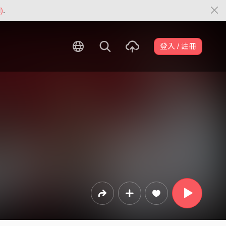
)
.
登入 / 註冊